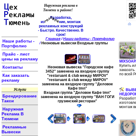
Наружная реклама в
Тюмени и районе!
е
Р
а
з
р
а
б
о
т
к
а
,
л
н
в
и
о
е
и
з
г
о
т
,
м
о
н
т
а
ж
р
е
к
л
а
м
н
ы
х
к
о
н
с
т
р
у
к
ц
и
й
-
Б
ы
с
т
р
о
.
К
а
ч
е
с
т
в
е
н
н
о
.
В
с
р
о
к
!
Главная
/
Наши работы - Портфолио
Наши работы -
/
Неоновые вывески Входные группы
Портфолио
Прайс - лист
цены на рекламу
MIXSOAP
Купить и
Контакты
Неоновая вывеска "Городское кафе
заказать.
3452" заменена на входную группу
по всей Р
Как заказать
"restaruant & club между МИРОV"
рекламу
"restaruant & club между МИРОV"
заменена на входную группу "Деловое
Кафе tmn"
Услуги
ВЫВ
Входная группа "Деловое Кафе tmn"
НЕДОРО
Брендирование
заменена на входную группу "ВАН ГОГИ
Разработ
Такси
грузинский ресторан"
изготовл
монтаж в
Наружная
Реклама В
Тюмени
Рекламные
Вывески