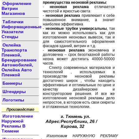
преимущества неоновой рекламы
:
Оформление
-
неоновая реклама
отличается
Витрин
чистотой и яркостью света
Магазинов
-
неоновая реклама
привлекает к себе
повышенное внимание, а значит
Таблички
наиболее эффективна
Информационные
-
неоновые трубки универсальны
, так
Указатели
как их можно использовать как для
Стенды
изготовления неоновых вывесок, так и
для самостоятельного оформления
Оклейка
фасадов зданий, витрин и т.д.
Транспорта
-
неоновая реклама
экономична и
Пленкой,
долговечна – срок безотказной работы
неона может достигать 40000-50000
Брендирование
часов.
Автомобилей,
Спектр современных материалов и
Оклейка Авто
технологий , используемых в
Пленкой
производстве неоновой рекламы
достаточно широк , чтобы находить
Баннеры
эффективные и оптимальные по цене и
качеству дизайнерские и
Штендеры
конструкторские решения. И все же
изготовление неоновой рекламы дело
Логотипы
непростое, в котором есть свои секреты
и отлаженные технологии.
Производство
Изготовление
г. Тюмень ул.
Наружной
Адрес:
Республики, 26 /
Рекламы В
Кирова, 32
Тюмени
Изготовим НАРУЖНУЮ РЕКЛАМУ