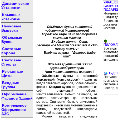
УКРАШЕ
Динамические
БИЖУТЕ
Установки
ПОДАРК
Интернет
Крышные
Скидки д
Установки
Бесплат
доставка 
Неоновые
Объёмные буквы с неоновой
России!
Вывески
подсветкой (контражуром)
Городское кафе 3452 ресторанная
Объемные
компания Максим
Буквы
Входная группа - Сеть
ПИЛОМА
ресторанов Максим "restaruant & club
Световые
Все виды
между МИРОV"
пиломате
Короба
Входная группа - "Деловое Кафе
доставко
tmn"
выгодным
Световые
Стеллы
Входная группа - ВАН ГОГИ
грузинский ресторан
Рекламные
Что такое неоновая вывеска?
E-ДЕ
Щиты
Объёмные буквы с неоновой
Популяр
подсветкой (контражуром)
- один из
платежн
Входные
видов световых коробов, более сложной
системы 
Группы
формы.
Каждая буква
представляет из
- обзор, 
себя отдельный объект.
Оформление
Изготавливаются любых размеров, от
Фасадов Зданий
одного сантиметра до нескольких
метров. Они могут быть с внутренней
Комплексное
подсветкой (неон или люминесцентные
лампы), подсветкой контражуром,
Оформление
наружной подсветкой.
АЗС
Можно выделить следующие