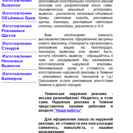
Изготовление
(рекламную конструкцию) согласно вашим
Вывесок
эскизам или разработаем эскиз сами:
динамические, крышные - установки,
Изготовление
вывески - указатели, неоновые объёмные
Объёмных Букв
буквы, световые короба, рекламные
щиты, баннеры, рекламные световые
Изготовление
стеллы, штендеры, указатели и т.д.
Рекламных
Щитов
Вам необходимо заказать
высококачественное оформление витрины
Изготовление
нового магазина, планируете организовать
рекламную акцию на биллбордах,
Стендов
баннерах, вывесках или, может быть,
Изготовление
хотите обновить вывеску - обращайтесь к
нам, не раздумывая! Мы занимаемся
Неоновых
изготовлением наружной рекламы.
Вывесок
Минимальные сроки и стоимость на
изготовление наружной рекламы в Тюмени
Изготовление
- рекламных вывесок, баннеров и т.д.!
Баннеров
Оказываем услуги рекламным агентствам
Тюмени и других городов.
Тюменская наружная реклама -
весьма разнообразна! Убедитесь в этом
сами. Наружная реклама в Тюмени
представлена нашими работами в
разделе
"Наши работы"
Для оформления заказа по наружной
рекламе, её стоимости или консультации
свяжитесь, пожалуйста, с нашими
менеджерами: