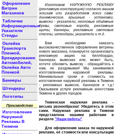
Оформление
Изготовим НАРУЖНУЮ РЕКЛАМУ
Витрин
(рекламную конструкцию) согласно вашим
Магазинов
эскизам или разработаем эскиз сами:
динамические, крышные - установки,
Таблички
вывески - указатели, неоновые объёмные
Информационные
буквы, световые короба, рекламные
щиты, баннеры, рекламные световые
Указатели
стеллы, штендеры, указатели и т.д.
Стенды
Оклейка
Вам необходимо заказать
высококачественное оформление витрины
Транспорта
нового магазина, планируете организовать
Пленкой,
рекламную акцию на биллбордах,
Брендирование
баннерах, вывесках или, может быть,
Автомобилей,
хотите обновить вывеску - обращайтесь к
Оклейка Авто
нам, не раздумывая! Мы занимаемся
Пленкой
изготовлением наружной рекламы.
Минимальные сроки и стоимость на
Баннеры
изготовление наружной рекламы в Тюмени
- рекламных вывесок, баннеров и т.д.!
Штендеры
Оказываем услуги рекламным агентствам
Тюмени и других городов.
Логотипы
Тюменская наружная реклама -
Производство
весьма разнообразна! Убедитесь в этом
сами. Наружная реклама в Тюмени
Изготовление
представлена нашими работами в
Наружной
разделе
"Наши работы"
Рекламы В
Тюмени
Для оформления заказа по наружной
рекламе, её стоимости или консультации