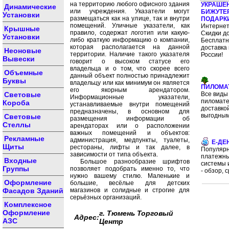
на территорию любого офисного здания
УКРАШЕ
Динамические
или учреждения. Указатели могут
БИЖУТЕ
Установки
размещаться как на улице, так и внутри
ПОДАРК
помещений. Уличные указатели, как
Интернет
Крышные
правило, содержат логотип или какую-
Скидки д
Установки
либо краткую информацию о компании,
Бесплат
которая располагается на данной
доставка 
Неоновые
территории. Наличие такого указателя
России!
Вывески
говорит о высоком статусе его
владельца и о том, что скорее всего
Объемные
данный объект полностью принадлежит
Буквы
владельцу или как минимум он является
ПИЛОМА
его якорным арендатором.
Световые
Все виды
Информационные указатели,
пиломате
Короба
устанавливаемые внутри помещений
доставко
предназначены, в основном для
выгодным
Световые
размещения информации об
Стеллы
арендаторах или о расположении
важных помещений и объектов:
Рекламные
администрация, медпункты, туалеты,
E-ДЕ
Щиты
рестораны, лифты и так далее, в
Популяр
зависимости от типа объекта.
платежн
Входные
Большое разнообразие шрифтов
системы 
Группы
позволяет подобрать именно то, что
- обзор, 
нужно вашему стилю. Маленькие и
Оформление
большие, весёлые для детских
Фасадов Зданий
магазинов и солидные и строгие для
серьёзных организаций.
Комплексное
Оформление
г. Тюмень Торговый
Адрес:
АЗС
Центр