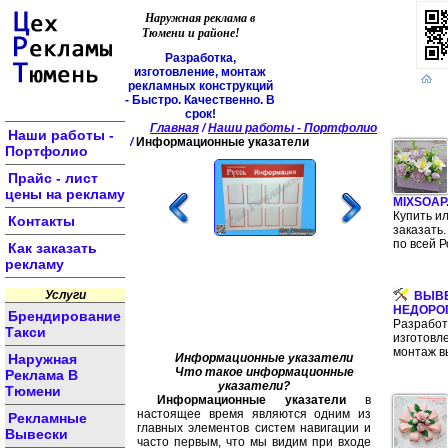
Наружная реклама в
Тюмени и районе!
Р
а
з
р
а
б
о
т
к
а
,
и
з
г
о
т
о
в
л
е
н
и
е
,
м
о
н
т
а
ж
р
е
к
л
а
м
н
ы
х
к
о
н
с
т
р
у
к
ц
и
й
-
Б
ы
с
т
р
о
.
К
а
ч
е
с
т
в
е
н
н
о
.
В
с
р
о
к
!
Главная
/
Наши работы - Портфолио
Наши работы -
/
Информационные указатели
Портфолио
Прайс - лист
цены на рекламу
MIXSOAP
Купить и
Контакты
заказать.
по всей Р
Как заказать
рекламу
Услуги
ВЫВ
НЕДОРО
Брендирование
Разработ
Такси
изготовл
монтаж в
Наружная
Информационные указатели
Что такое информационные
Реклама В
указатели?
Тюмени
Информационные указатели
в
настоящее время являются одним из
Рекламные
главных элементов систем навигации и
Вывески
часто первым, что мы видим при входе