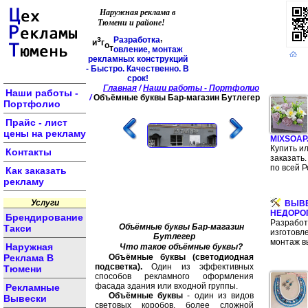
Наружная реклама в
Тюмени и районе!
т
Р
а
з
р
а
б
о
т
к
а
,
о
о
г
в
з
л
и
е
н
и
е
,
м
о
н
т
а
ж
р
е
к
л
а
м
н
ы
х
к
о
н
с
т
р
у
к
ц
и
й
-
Б
ы
с
т
р
о
.
К
а
ч
е
с
т
в
е
н
н
о
.
В
с
р
о
к
!
Главная
/
Наши работы - Портфолио
Наши работы -
/
Объёмные буквы Бар-магазин Бутлегер
Портфолио
Прайс - лист
цены на рекламу
MIXSOAP
Купить и
Контакты
заказать.
по всей Р
Как заказать
рекламу
Услуги
ВЫВ
НЕДОРО
Брендирование
Разработ
Объёмные буквы Бар-магазин
Такси
изготовл
Бутлегер
монтаж в
Наружная
Что такое объёмные буквы?
Реклама В
Объёмные буквы (светодиодная
подсветка).
Один из эффективных
Тюмени
способов рекламного оформления
фасада здания или входной группы.
Рекламные
Объёмные буквы
- один из видов
Вывески
световых коробов, более сложной