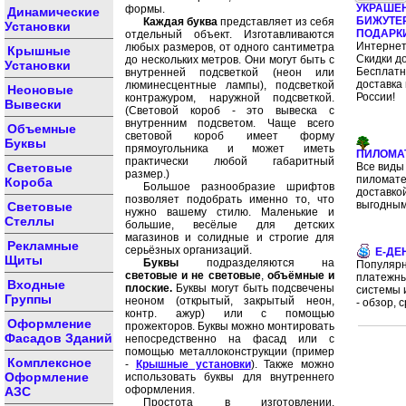
УКРАШЕ
формы.
Динамические
БИЖУТЕ
Каждая буква
представляет из себя
Установки
ПОДАРК
отдельный объект. Изготавливаются
Интернет
любых размеров, от одного сантиметра
Крышные
Скидки д
до нескольких метров. Они могут быть с
Установки
Бесплат
внутренней подсветкой (неон или
доставка 
люминесцентные лампы), подсветкой
Неоновые
России!
контражуром, наружной подсветкой.
Вывески
(Световой короб - это вывеска с
внутренним подсветом. Чаще всего
Объемные
световой короб имеет форму
Буквы
прямоугольника и может иметь
ПИЛОМА
практически любой габаритный
Световые
Все виды
размер.)
пиломате
Короба
Большое разнообразие шрифтов
доставко
позволяет подобрать именно то, что
выгодным
Световые
нужно вашему стилю. Маленькие и
Стеллы
большие, весёлые для детских
магазинов и солидные и строгие для
Рекламные
серьёзных организаций.
E-ДЕ
Щиты
Буквы
подразделяются на
Популяр
световые и не световые
,
объёмные и
платежн
Входные
плоские.
Буквы могут быть подсвечены
системы 
Группы
неоном (открытый, закрытый неон,
- обзор, 
контр. ажур) или с помощью
Оформление
прожекторов. Буквы можно монтировать
Фасадов Зданий
непосредственно на фасад или с
помощью металлоконструкции (пример
Комплексное
-
Крышные установки
). Также можно
Оформление
использовать буквы для внутреннего
оформления.
АЗС
Простота в изготовлении,