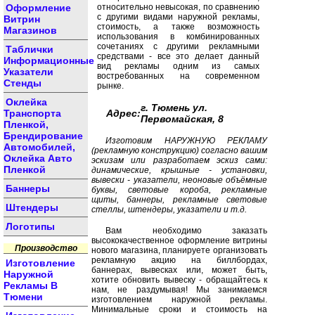
Оформление
относительно невысокая, по сравнению
с другими видами наружной рекламы,
Витрин
стоимость, а также возможность
Магазинов
использования в комбинированных
сочетаниях с другими рекламными
Таблички
средствами - все это делает данный
Информационные
вид рекламы одним из самых
Указатели
востребованных на современном
Стенды
рынке.
Оклейка
г. Тюмень ул.
Транспорта
Адрес:
Первомайская, 8
Пленкой,
Брендирование
Изготовим НАРУЖНУЮ РЕКЛАМУ
Автомобилей,
(рекламную конструкцию) согласно вашим
Оклейка Авто
эскизам или разработаем эскиз сами:
Пленкой
динамические, крышные - установки,
вывески - указатели, неоновые объёмные
Баннеры
буквы, световые короба, рекламные
щиты, баннеры, рекламные световые
Штендеры
стеллы, штендеры, указатели и т.д.
Логотипы
Вам необходимо заказать
высококачественное оформление витрины
Производство
нового магазина, планируете организовать
рекламную акцию на биллбордах,
Изготовление
баннерах, вывесках или, может быть,
Наружной
хотите обновить вывеску - обращайтесь к
Рекламы В
нам, не раздумывая! Мы занимаемся
Тюмени
изготовлением наружной рекламы.
Минимальные сроки и стоимость на