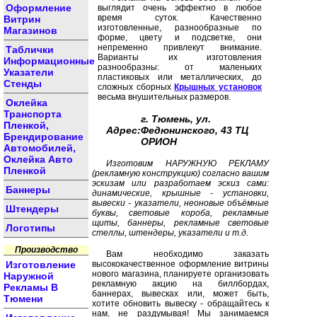
Оформление
выглядит очень эффектно в любое
время суток. Качественно
Витрин
изготовленные, разнообразные по
Магазинов
форме, цвету и подсветке, они
непременно привлекут внимание.
Таблички
Варианты их изготовления
Информационные
разнообразны: от маленьких
Указатели
пластиковых или металлических, до
Стенды
сложных сборных
Крышных установок
весьма внушительных размеров.
Оклейка
Транспорта
г. Тюмень, ул.
Пленкой,
Адрес:
Федюнинского, 43 ТЦ
Брендирование
ОРИОН
Автомобилей,
Оклейка Авто
Изготовим НАРУЖНУЮ РЕКЛАМУ
Пленкой
(рекламную конструкцию) согласно вашим
эскизам или разработаем эскиз сами:
Баннеры
динамические, крышные - установки,
вывески - указатели, неоновые объёмные
Штендеры
буквы, световые короба, рекламные
щиты, баннеры, рекламные световые
Логотипы
стеллы, штендеры, указатели и т.д.
Производство
Вам необходимо заказать
Изготовление
высококачественное оформление витрины
нового магазина, планируете организовать
Наружной
рекламную акцию на биллбордах,
Рекламы В
баннерах, вывесках или, может быть,
Тюмени
хотите обновить вывеску - обращайтесь к
нам, не раздумывая! Мы занимаемся