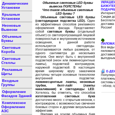
УКРАШЕ
Объемные световые LED буквы
Динамические
БИЖУТЕ
вывеска ПОЛСТЕНЫ
Установки
ПОДАРК
Что такое объемные световые
Интернет
LED буквы ?
Крышные
Скидки д
Объемные световые LED буквы
Установки
Бесплат
(светодиодная подсветка LED).
Один
доставка 
из эффективных способов рекламного
Неоновые
России!
оформления фасада. Представляет
Вывески
собой
световые буквы
(отдельный
объект) со светопропускающей лицевой
Объемные
поверхностью и внутренним источником
Буквы
освещения, в данной работе
ПИЛОМА
используются светодиоды.
Световые
Все виды
Изготавливаются любых размеров, от
пиломате
Короба
одного сантиметра до нескольких
доставко
метров. Они могут быть с внутренней
выгодным
Световые
подсветкой (неон или люминесцентные
Стеллы
лампы), подсветкой контражуром,
наружной подсветкой. В настоящее
Рекламные
время широкому кругу заказчиков
E-ДЕ
Щиты
доступны четыре основные технологии
Популяр
внутренней подсветки:
платежн
Входные
люминесцентные лампы, неоновые
системы 
Группы
трубки, белт-лайт (лампы
- обзор, 
накаливания) и светодиоды LED
.
Оформление
Хотелось бы отметить, что способов
Фасадов Зданий
изготовления световых букв
достаточно много: с открытым неоном, с
Комплексное
контражуром, с возможностью свечения
Оформление
боковых сторон и другими визуальными
АЗС
эффектами.
Реклама на основе объемных букв