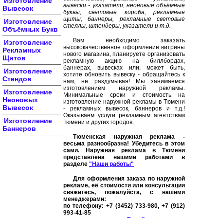
Изготовление
вывески - указатели, неоновые объёмные
Вывесок
буквы, световые короба, рекламные
щиты, баннеры, рекламные световые
Изготовление
стеллы, штендеры, указатели и т.д.
Объёмных Букв
Вам необходимо заказать
Изготовление
высококачественное оформление витрины
Рекламных
нового магазина, планируете организовать
Щитов
рекламную акцию на биллбордах,
баннерах, вывесках или, может быть,
Изготовление
хотите обновить вывеску - обращайтесь к
Стендов
нам, не раздумывая! Мы занимаемся
изготовлением наружной рекламы.
Изготовление
Минимальные сроки и стоимость на
Неоновых
изготовление наружной рекламы в Тюмени
Вывесок
- рекламных вывесок, баннеров и т.д.!
Оказываем услуги рекламным агентствам
Изготовление
Тюмени и других городов.
Баннеров
Тюменская наружная реклама -
весьма разнообразна! Убедитесь в этом
сами. Наружная реклама в Тюмени
представлена нашими работами в
разделе
"Наши работы"
Для оформления заказа по наружной
рекламе, её стоимости или консультации
свяжитесь, пожалуйста, с нашими
менеджерами:
по телефону: +7 (3452) 733-980, +7 (912)
993-41-85