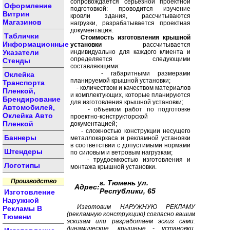
сопровождается серьезной проектной
Оформление
подготовкой: проводится изучение
Витрин
кровли здания, рассчитываются
Магазинов
нагрузки, разрабатывается проектная
документация.
Таблички
Стоимость изготовления крышной
Информационные
установки
рассчитывается
Указатели
индивидуально для каждого клиента и
определяется следующими
Стенды
составляющими:
- габаритными размерами
Оклейка
планируемой крышной установки;
Транспорта
- количеством и качеством материалов
Пленкой,
и комплектующих, которые планируются
Брендирование
для изготовления крышной установки;
Автомобилей,
- объемом работ по подготовке
Оклейка Авто
проектно-конструкторской
Пленкой
документацией;
- сложностью конструкции несущего
Баннеры
металлокаркаса и рекламной установки
в соответствии с допустимыми нормами
Штендеры
по силовым и ветровым нагрузкам;
- трудоемкостью изготовления и
Логотипы
монтажа крышной установки.
Производство
г. Тюмень ул.
Адрес:
Республики, 65
Изготовление
Наружной
Изготовим НАРУЖНУЮ РЕКЛАМУ
Рекламы В
(рекламную конструкцию) согласно вашим
Тюмени
эскизам или разработаем эскиз сами:
динамические, крышные - установки,