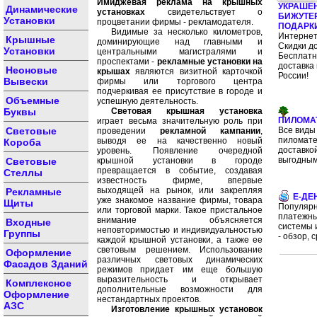
Имиджевая реклама на крышных
УКРАШЕ
Динамические
установках
свидетельствует о
БИЖУТЕ
Установки
процветании фирмы - рекламодателя.
ПОДАРК
Видимые за несколько километров,
Интернет
Крышные
доминирующие над главными и
Скидки д
Установки
центральными магистралями и
Бесплат
проспектами -
рекламные установки на
доставка 
Неоновые
крышах
являются визитной карточкой
России!
Вывески
фирмы или торгового центра
подчеркивая ее присутствие в городе и
Объемные
успешную деятельность.
Буквы
Световая крышная установка
ПИЛОМА
играет весьма значительную роль при
Световые
Все виды
проведении
рекламной кампании
,
пиломате
выводя ее на качественно новый
Короба
доставко
уровень. Появление очередной
выгодным
Световые
крышной установки в городе
превращается в событие, создавая
Стеллы
известность фирме, впервые
выходящей на рынок, или закрепляя
Рекламные
E-ДЕ
уже знакомое название фирмы, товара
Щиты
Популяр
или торговой марки. Такое пристальное
платежн
внимание объясняется
Входные
системы 
неповторимостью и индивидуальностью
Группы
- обзор, 
каждой крышной установки, а также ее
световым решением. Использование
Оформление
различных световых динамических
Фасадов Зданий
режимов придает им еще большую
выразительность и открывает
Комплексное
дополнительные возможности для
Оформление
нестандартных проектов.
АЗС
Изготовление крышных установок