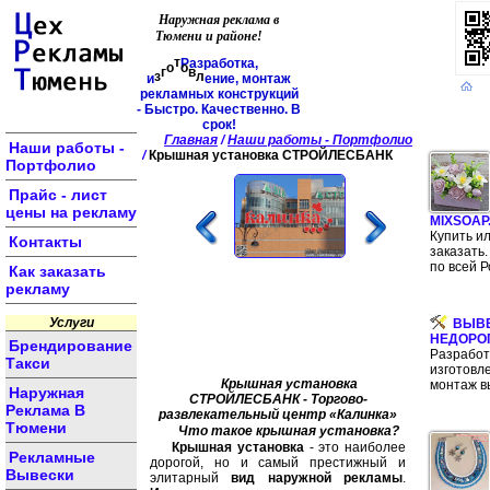
Наружная реклама в
Тюмени и районе!
л
Р
а
з
р
а
б
о
т
к
а
,
в
е
о
н
т
и
и
з
г
о
е
,
м
о
н
т
а
ж
р
е
к
л
а
м
н
ы
х
к
о
н
с
т
р
у
к
ц
и
й
-
Б
ы
с
т
р
о
.
К
а
ч
е
с
т
в
е
н
н
о
.
В
с
р
о
к
!
Главная
/
Наши работы - Портфолио
Наши работы -
/
Крышная установка СТРОЙЛЕСБАНК
Портфолио
Прайс - лист
цены на рекламу
MIXSOAP
Купить и
Контакты
заказать.
по всей Р
Как заказать
рекламу
Услуги
ВЫВ
НЕДОРО
Брендирование
Разработ
Такси
изготовл
Крышная установка
монтаж в
Наружная
СТРОЙЛЕСБАНК - Торгово-
Реклама В
развлекательный центр «Калинка»
Тюмени
Что такое крышная установка?
Крышная установка
- это наиболее
Рекламные
дорогой, но и самый престижный и
Вывески
элитарный
вид наружной рекламы
.